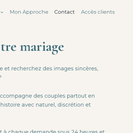
Mon Approche
Contact
Accès clients
otre mariage
e et recherchez des images sincères,
?
j’accompagne des couples partout en
histoire avec naturel, discrétion et
t à chaque demande sous 24 heures et